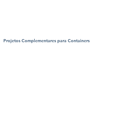
Projetos Complementares para Containers
VOLTAR A PROJETOS
DESCRIÇÃO DOS SERVIÇOS DE RV