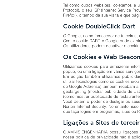
Tal como outros websites, coletamos e ut
Protocol), o seu ISP (Internet Service Pro
Firefox), o tempo da sua visita e que pág
Cookie DoubleClick Dart
O Google, como fornecedor de terceiros, u
Com o cookie DART, o Google pode exibir a
Os utilizadores podem desativar o cookie
Os Cookies e Web Beacon
Utilizamos cookies para armazenar info
popup, ou uma ligação em vários serviço
Em adição também utilizamos publicidad
utilizar tecnologias como os cookies e/o
do Google AdSense) também recebam a sua
geotargeting (mostrar publicidade de Lis
(como mostrar publicidade de restaurante a
Você detém o poder de desligar os seus
Norton Internet Security. No entanto, iss
que faça logins em programas, sites ou f
Ligações a Sites de tercei
O AMNIS ENGENHARIA possui ligações para
nossa política de privacidade não é aplic