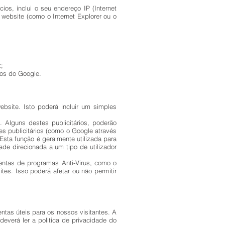
os, inclui o seu endereço IP (Internet
o website (como o Internet Explorer ou o
t;
ios do Google.
bsite. Isto poderá incluir um simples
 Alguns destes publicitários, poderão
s publicitários (como o Google através
sta função é geralmente utilizada para
ade direcionada a um tipo de utilizador
entas de programas Anti-Virus, como o
tes. Isso poderá afetar ou não permitir
tas úteis para os nossos visitantes. A
 deverá ler a politica de privacidade do