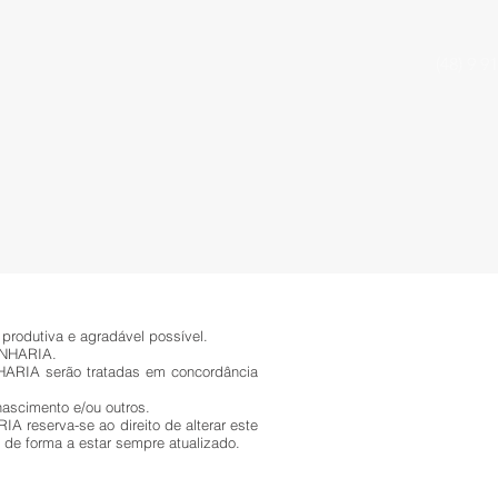
(48) 9 9
 produtiva e agradável possível.
GENHARIA.
NHARIA serão tratadas em concordância
nascimento e/ou outros.
 reserva-se ao direito de alterar este
de forma a estar sempre atualizado.