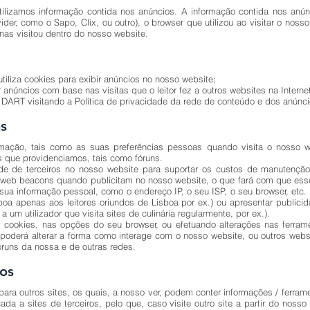
ilizamos informação contida nos anúncios. A informação contida nos anúnci
vider, como o Sapo, Clix, ou outro), o browser que utilizou ao visitar o noss
inas visitou dentro do nosso website.
tiliza cookies para exibir anúncios no nosso website;
núncios com base nas visitas que o leitor fez a outros websites na Interne
 DART visitando a Política de privacidade da rede de conteúdo e dos anúnc
s
rmação, tais como as suas preferências pessoas quando visita o nosso we
s que providenciamos, tais como fóruns.
e de terceiros no nosso website para suportar os custos de manutenção.
u web beacons quando publicitam no nosso website, o que fará com que esse
 informação pessoal, como o endereço IP, o seu ISP, o seu browser, etc. E
boa apenas aos leitores oriundos de Lisboa por ex.) ou apresentar publicid
 um utilizador que visita sites de culinária regularmente, por ex.).
 cookies, nas opções do seu browser, ou efetuando alterações nas ferram
o poderá alterar a forma como interage com o nosso website, ou outros websi
óruns da nossa e de outras redes.
ros
 outros sites, os quais, a nosso ver, podem conter informações / ferramen
ada a sites de terceiros, pelo que, caso visite outro site a partir do nosso